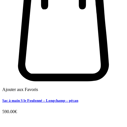
Ajouter aux Favoris
Sac à main S le Foulonné – Longchamp – pécan
590.00
€