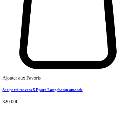
Ajouter aux Favoris
Sac porté travers S Epure Longchamp amande
320.00
€