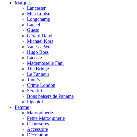
Marques
Lancaster
Mila Louise
Longchamp
Lancel
Guess
Gérard Darel
Michael Kors
Vanessa Wu
Hugo Boss
Lacoste
Mademoiselle Fani
The Bridge
Le Tanneur
Tann’s
Crime London
Serafini
Bons baisers de Paname
Piganiol
Femme
Maroquinerie
Petite Maroquinerie
Chaussures
Accessoire
Décoration