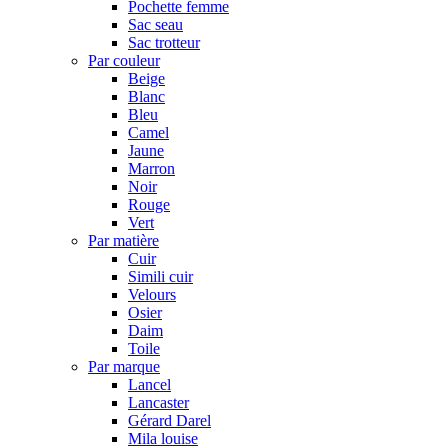
Pochette femme
Sac seau
Sac trotteur
Par couleur
Beige
Blanc
Bleu
Camel
Jaune
Marron
Noir
Rouge
Vert
Par matière
Cuir
Simili cuir
Velours
Osier
Daim
Toile
Par marque
Lancel
Lancaster
Gérard Darel
Mila louise