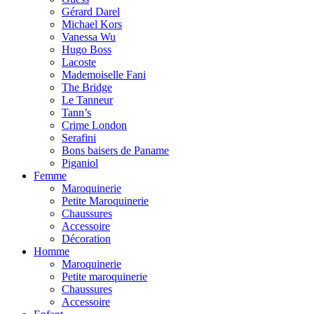
Gérard Darel
Michael Kors
Vanessa Wu
Hugo Boss
Lacoste
Mademoiselle Fani
The Bridge
Le Tanneur
Tann’s
Crime London
Serafini
Bons baisers de Paname
Piganiol
Femme
Maroquinerie
Petite Maroquinerie
Chaussures
Accessoire
Décoration
Homme
Maroquinerie
Petite maroquinerie
Chaussures
Accessoire