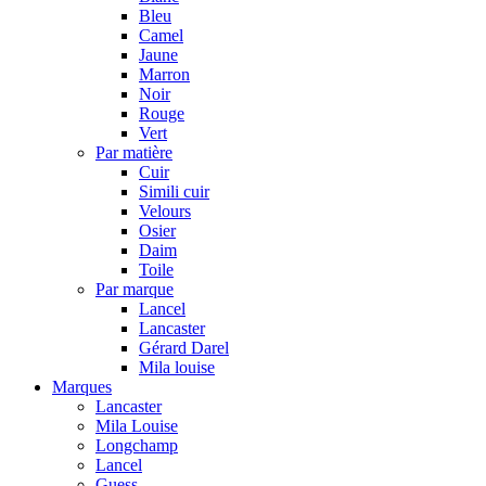
Bleu
Camel
Jaune
Marron
Noir
Rouge
Vert
Par matière
Cuir
Simili cuir
Velours
Osier
Daim
Toile
Par marque
Lancel
Lancaster
Gérard Darel
Mila louise
Marques
Lancaster
Mila Louise
Longchamp
Lancel
Guess