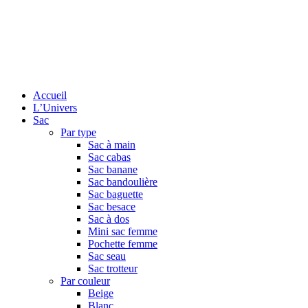
Accueil
L’Univers
Sac
Par type
Sac à main
Sac cabas
Sac banane
Sac bandoulière
Sac baguette
Sac besace
Sac à dos
Mini sac femme
Pochette femme
Sac seau
Sac trotteur
Par couleur
Beige
Blanc