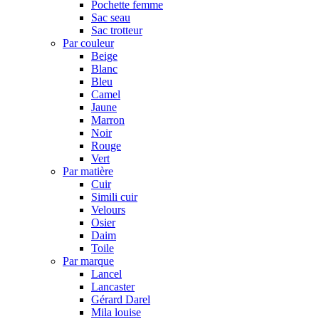
Pochette femme
Sac seau
Sac trotteur
Par couleur
Beige
Blanc
Bleu
Camel
Jaune
Marron
Noir
Rouge
Vert
Par matière
Cuir
Simili cuir
Velours
Osier
Daim
Toile
Par marque
Lancel
Lancaster
Gérard Darel
Mila louise