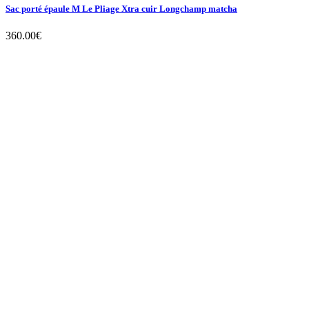
Sac porté épaule M Le Pliage Xtra cuir Longchamp matcha
360.00
€