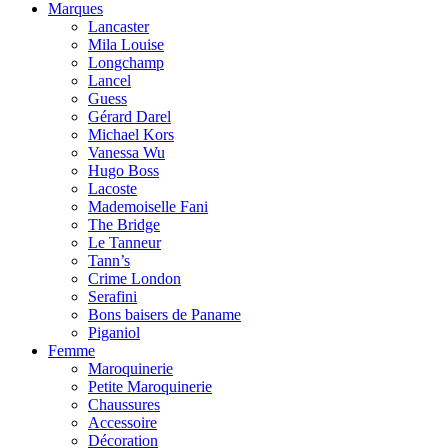
Marques
Lancaster
Mila Louise
Longchamp
Lancel
Guess
Gérard Darel
Michael Kors
Vanessa Wu
Hugo Boss
Lacoste
Mademoiselle Fani
The Bridge
Le Tanneur
Tann’s
Crime London
Serafini
Bons baisers de Paname
Piganiol
Femme
Maroquinerie
Petite Maroquinerie
Chaussures
Accessoire
Décoration