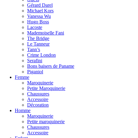
Gérard Darel
Michael Kors
Vanessa Wu
Hugo Boss
Lacoste
Mademoiselle Fani
The Bridge
Le Tanneur
Tann’s
Crime London
Serafini
Bons baisers de Paname
Piganiol
Femme
Maroquinerie
Petite Maroquinerie
Chaussures
Accessoire
Décoration
Homme
Maroquinerie
Petite maroquinerie
Chaussures
Accessoire