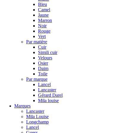
Bleu
Camel
Jaune
Marron
Noir
Rouge
Vert
Par matière
Cuir
Simili cuir
Velours
Osier
Daim
Toile
Par marque
Lancel
Lancaster
Gérard Darel
Mila louise
Marques
Lancaster
Mila Louise
Longchamp
Lancel
Guess