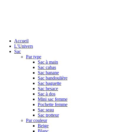
Accueil
L’Univers
Sac
Par type
Sac à main
Sac cabas
Sac banane
Sac bandoulière
Sac baguette
Sac besace
Sac à dos
Mini sac femme
Pochette femme
Sac seau
Sac trotteur
Par couleur
Beige
Blanc