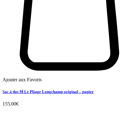
Ajouter aux Favoris
Sac à dos M Le Pliage Longchamp original – papier
155.00
€