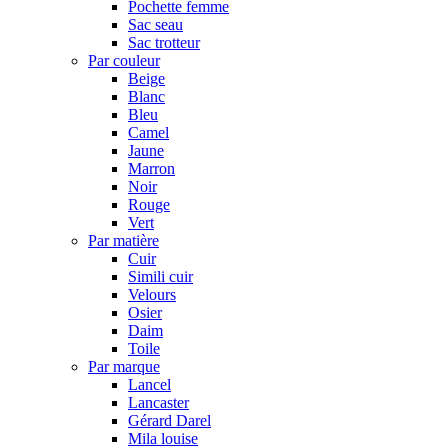
Pochette femme
Sac seau
Sac trotteur
Par couleur
Beige
Blanc
Bleu
Camel
Jaune
Marron
Noir
Rouge
Vert
Par matière
Cuir
Simili cuir
Velours
Osier
Daim
Toile
Par marque
Lancel
Lancaster
Gérard Darel
Mila louise