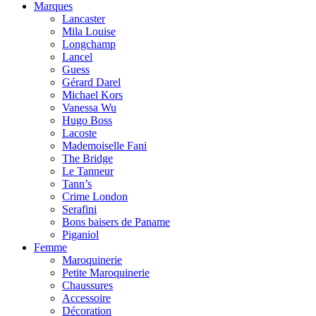
Marques
Lancaster
Mila Louise
Longchamp
Lancel
Guess
Gérard Darel
Michael Kors
Vanessa Wu
Hugo Boss
Lacoste
Mademoiselle Fani
The Bridge
Le Tanneur
Tann’s
Crime London
Serafini
Bons baisers de Paname
Piganiol
Femme
Maroquinerie
Petite Maroquinerie
Chaussures
Accessoire
Décoration