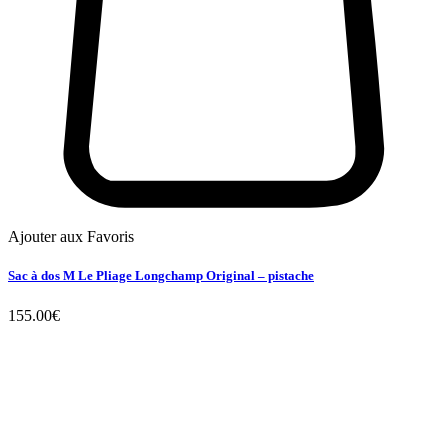
Ajouter aux Favoris
Sac à dos M Le Pliage Longchamp Original – pistache
155.00
€