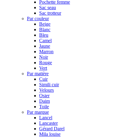
Pochette femme
Sac seau
Sac trotteur
Par couleur
Beige
Blanc
Bleu
Camel
Jaune
Marron
Noir
Rouge
Vert
Par matière
Cuir
Simili cuir
Velours
Osier
Daim
Toile
Par marque
Lancel
Lancaster
Gérard Darel
Mila louise