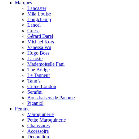
Marques
Lancaster
Mila Louise
Longchamp
Lancel
Guess
Gérard Darel
Michael Kors
Vanessa Wu
Hugo Boss
Lacoste
Mademoiselle Fani
The Bridge
Le Tanneur
Tann’s
Crime London
Serafini
Bons baisers de Paname
Piganiol
Femme
Maroquinerie
Petite Maroquinerie
Chaussures
Accessoire
Décoration