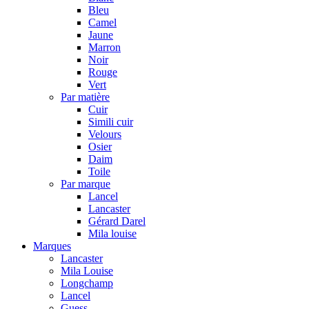
Bleu
Camel
Jaune
Marron
Noir
Rouge
Vert
Par matière
Cuir
Simili cuir
Velours
Osier
Daim
Toile
Par marque
Lancel
Lancaster
Gérard Darel
Mila louise
Marques
Lancaster
Mila Louise
Longchamp
Lancel
Guess