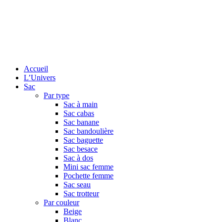
Accueil
L’Univers
Sac
Par type
Sac à main
Sac cabas
Sac banane
Sac bandoulière
Sac baguette
Sac besace
Sac à dos
Mini sac femme
Pochette femme
Sac seau
Sac trotteur
Par couleur
Beige
Blanc