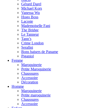
Gérard Darel
Michael Kors
Vanessa Wu
Hugo Boss
Lacoste
Mademoiselle Fani
The Bridge
Le Tanneur
Tann’s
Crime London
Serafini
Bons baisers de Paname
Piganiol
Femme
Maroquinerie
Petite Maroquinerie
Chaussures
Accessoire
Décoration
Homme
Maroquinerie
Petite maroquinerie
Chaussures
Accessoire