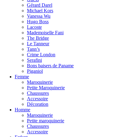
Gérard Darel
Michael Kors
Vanessa Wu
Hugo Boss
Lacoste
Mademoiselle Fani
The Bridge
Le Tanneur
Tann’s
Crime London
Serafini
Bons baisers de Paname
Piganiol
Femme
Maroquinerie
Petite Maroquinerie
Chaussures
Accessoire
Décoration
Homme
Maroquinerie
Petite maroquinerie
Chaussures
Accessoire