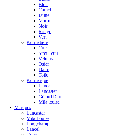
Bleu
Camel
Jaune
Marron
Noir
Rouge
Vert
Par matière
Cuir
Simili cuir
Velours
Osier
Daim
Toile
Par marque
Lancel
Lancaster
Gérard Darel
Mila louise
Marques
Lancaster
Mila Louise
Longchamp
Lancel
Guess