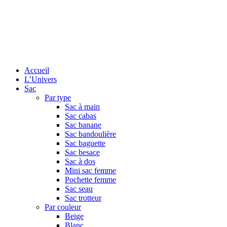
Accueil
L’Univers
Sac
Par type
Sac à main
Sac cabas
Sac banane
Sac bandoulière
Sac baguette
Sac besace
Sac à dos
Mini sac femme
Pochette femme
Sac seau
Sac trotteur
Par couleur
Beige
Blanc