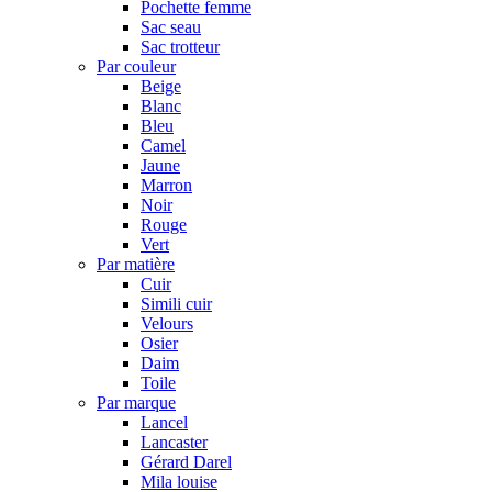
Pochette femme
Sac seau
Sac trotteur
Par couleur
Beige
Blanc
Bleu
Camel
Jaune
Marron
Noir
Rouge
Vert
Par matière
Cuir
Simili cuir
Velours
Osier
Daim
Toile
Par marque
Lancel
Lancaster
Gérard Darel
Mila louise