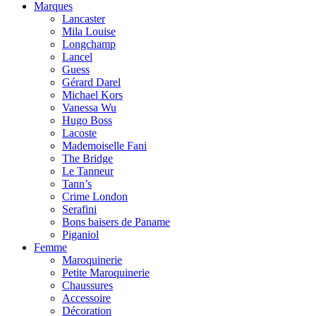
Marques
Lancaster
Mila Louise
Longchamp
Lancel
Guess
Gérard Darel
Michael Kors
Vanessa Wu
Hugo Boss
Lacoste
Mademoiselle Fani
The Bridge
Le Tanneur
Tann’s
Crime London
Serafini
Bons baisers de Paname
Piganiol
Femme
Maroquinerie
Petite Maroquinerie
Chaussures
Accessoire
Décoration