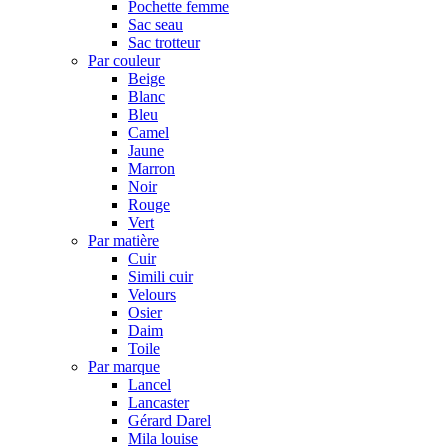
Pochette femme
Sac seau
Sac trotteur
Par couleur
Beige
Blanc
Bleu
Camel
Jaune
Marron
Noir
Rouge
Vert
Par matière
Cuir
Simili cuir
Velours
Osier
Daim
Toile
Par marque
Lancel
Lancaster
Gérard Darel
Mila louise