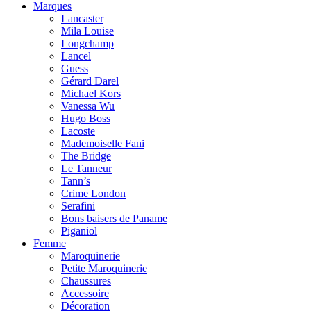
Marques
Lancaster
Mila Louise
Longchamp
Lancel
Guess
Gérard Darel
Michael Kors
Vanessa Wu
Hugo Boss
Lacoste
Mademoiselle Fani
The Bridge
Le Tanneur
Tann’s
Crime London
Serafini
Bons baisers de Paname
Piganiol
Femme
Maroquinerie
Petite Maroquinerie
Chaussures
Accessoire
Décoration