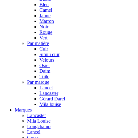
Bleu
Camel
Jaune
Marron
Noir
Rouge
Vert
Par matière
Cuir
Simili cuir
Velours
Osier
Daim
Toile
Par marque
Lancel
Lancaster
Gérard Darel
Mila louise
Marques
Lancaster
Mila Louise
Longchamp
Lancel
Guess