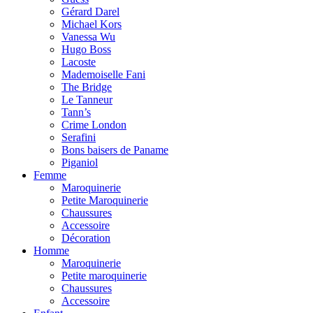
Gérard Darel
Michael Kors
Vanessa Wu
Hugo Boss
Lacoste
Mademoiselle Fani
The Bridge
Le Tanneur
Tann’s
Crime London
Serafini
Bons baisers de Paname
Piganiol
Femme
Maroquinerie
Petite Maroquinerie
Chaussures
Accessoire
Décoration
Homme
Maroquinerie
Petite maroquinerie
Chaussures
Accessoire