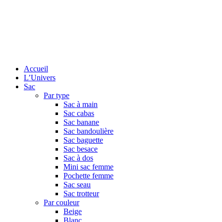
Accueil
L’Univers
Sac
Par type
Sac à main
Sac cabas
Sac banane
Sac bandoulière
Sac baguette
Sac besace
Sac à dos
Mini sac femme
Pochette femme
Sac seau
Sac trotteur
Par couleur
Beige
Blanc