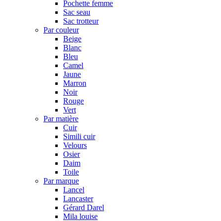
Pochette femme
Sac seau
Sac trotteur
Par couleur
Beige
Blanc
Bleu
Camel
Jaune
Marron
Noir
Rouge
Vert
Par matière
Cuir
Simili cuir
Velours
Osier
Daim
Toile
Par marque
Lancel
Lancaster
Gérard Darel
Mila louise