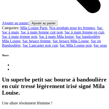
Ajouter au panier
Ajouter au panier
Categories:
Mila Louise Paris
,
Nos produits pour les femmes
,
Sac
,
Sac à main
,
Sac à main femme cuir noir
,
Sac à main femme en cuir
,
Sac à main femme noir
,
Sac à main Mila louise
,
Sac bandoulière
Mila Louise
,
Sac besace femme
,
Sac besace Mila Louise
,
Sac en
Bandoulière
,
Sac Lancaster noir cuir
,
Sac Mila Louise noir
,
Sac seau
Share
Un superbe petit sac bourse à bandoulière
en cuir tressé légèrement irisé signé Mila
Louise.
Une allure résolument féminine !