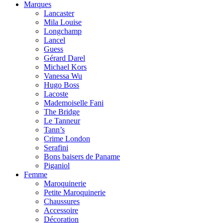
Marques
Lancaster
Mila Louise
Longchamp
Lancel
Guess
Gérard Darel
Michael Kors
Vanessa Wu
Hugo Boss
Lacoste
Mademoiselle Fani
The Bridge
Le Tanneur
Tann’s
Crime London
Serafini
Bons baisers de Paname
Piganiol
Femme
Maroquinerie
Petite Maroquinerie
Chaussures
Accessoire
Décoration