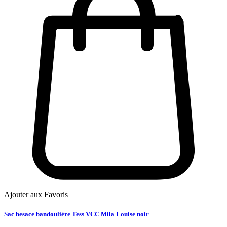
Ajouter aux Favoris
Sac besace bandoulière Tess VCC Mila Louise noir