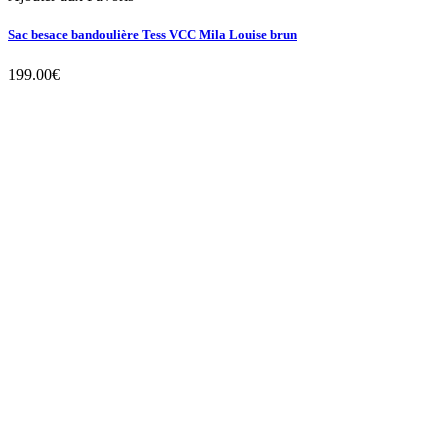
Sac besace bandoulière Tess VCC Mila Louise brun
199.00
€