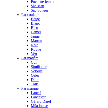
Pochette femme
Sac seau
Sac trotteur
Par couleur
Beige
Blanc
Bleu
Camel
Jaune
Marron
Noir
Rouge
Vert
Par matière
Cuir
Simili cuir
Velours
Osier
Daim
Toile
Par marque
Lancel
Lancaster
Gérard Darel
Mila louise