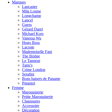
Marques
Lancaster
Mila Louise
Longchamp
Lancel
Guess
Gérard Darel
Michael Kors
Vanessa Wu
Hugo Boss
Lacoste
Mademoiselle Fani
The Bridge
Le Tanneur
Tann’s
Crime London
Serafini
Bons baisers de Paname
Piganiol
Femme
Maroquinerie
Petite Maroquinerie
Chaussures
Accessoire
Décoration