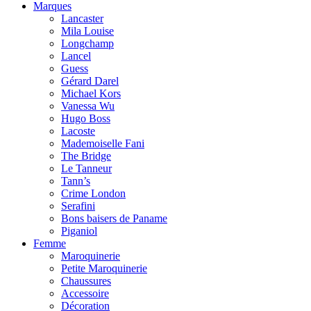
Marques
Lancaster
Mila Louise
Longchamp
Lancel
Guess
Gérard Darel
Michael Kors
Vanessa Wu
Hugo Boss
Lacoste
Mademoiselle Fani
The Bridge
Le Tanneur
Tann’s
Crime London
Serafini
Bons baisers de Paname
Piganiol
Femme
Maroquinerie
Petite Maroquinerie
Chaussures
Accessoire
Décoration