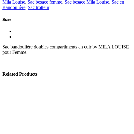
Mila Louise
,
Sac besace femme
,
Sac besace Mila Louise
,
Sac en
Bandoulière
,
Sac trotteur
Share
Sac bandoulière doubles compartiments en cuir by MILA LOUISE
pour Femme.
Related Products