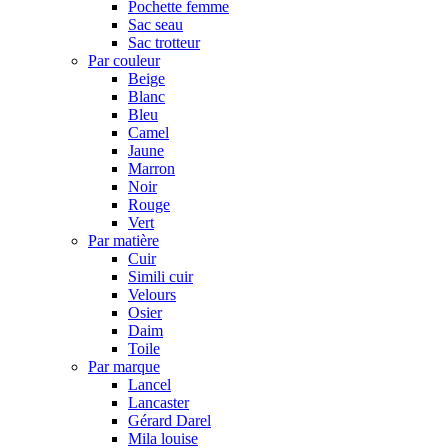
Pochette femme
Sac seau
Sac trotteur
Par couleur
Beige
Blanc
Bleu
Camel
Jaune
Marron
Noir
Rouge
Vert
Par matière
Cuir
Simili cuir
Velours
Osier
Daim
Toile
Par marque
Lancel
Lancaster
Gérard Darel
Mila louise