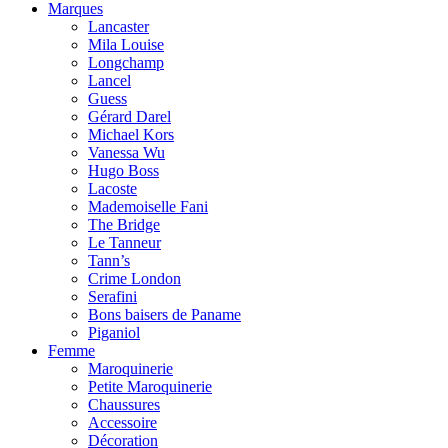
Marques
Lancaster
Mila Louise
Longchamp
Lancel
Guess
Gérard Darel
Michael Kors
Vanessa Wu
Hugo Boss
Lacoste
Mademoiselle Fani
The Bridge
Le Tanneur
Tann’s
Crime London
Serafini
Bons baisers de Paname
Piganiol
Femme
Maroquinerie
Petite Maroquinerie
Chaussures
Accessoire
Décoration