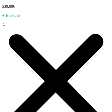
530.00
€
●
En stock