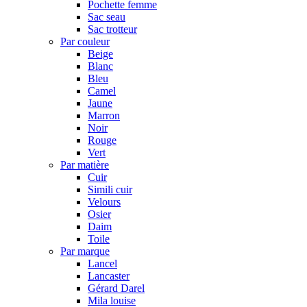
Pochette femme
Sac seau
Sac trotteur
Par couleur
Beige
Blanc
Bleu
Camel
Jaune
Marron
Noir
Rouge
Vert
Par matière
Cuir
Simili cuir
Velours
Osier
Daim
Toile
Par marque
Lancel
Lancaster
Gérard Darel
Mila louise