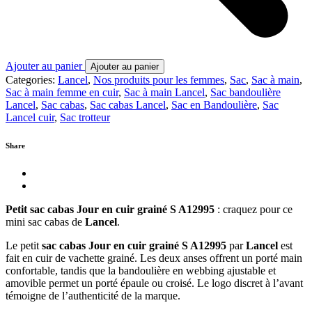
Ajouter au panier
Ajouter au panier
Categories:
Lancel
,
Nos produits pour les femmes
,
Sac
,
Sac à main
,
Sac à main femme en cuir
,
Sac à main Lancel
,
Sac bandoulière
Lancel
,
Sac cabas
,
Sac cabas Lancel
,
Sac en Bandoulière
,
Sac
Lancel cuir
,
Sac trotteur
Share
Petit sac cabas Jour en cuir grainé S A12995
: craquez pour ce
mini sac cabas de
Lancel
.
Le petit
sac cabas Jour en cuir grainé S A12995
par
Lancel
est
fait en cuir de vachette grainé. Les deux anses offrent un porté main
confortable, tandis que la bandoulière en webbing ajustable et
amovible permet un porté épaule ou croisé. Le logo discret à l’avant
témoigne de l’authenticité de la marque.