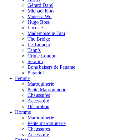
Gérard Darel
Michael Kors
Vanessa Wu
Hugo Boss
Lacoste
Mademoiselle Fani
The Bridge
Le Tanneur
Tann’s
Crime London
Serafini
Bons baisers de Paname
Piganiol
Femme
Maroquinerie
Petite Maroquinerie
Chaussures
Accessoire
Décoration
Homme
Maroquinerie
Petite maroquinerie
Chaussures
Accessoire