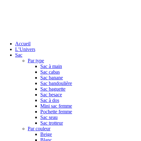
Accueil
L’Univers
Sac
Par type
Sac à main
Sac cabas
Sac banane
Sac bandoulière
Sac baguette
Sac besace
Sac à dos
Mini sac femme
Pochette femme
Sac seau
Sac trotteur
Par couleur
Beige
Blanc