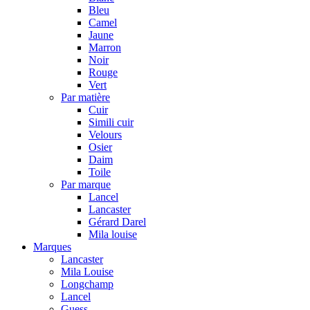
Bleu
Camel
Jaune
Marron
Noir
Rouge
Vert
Par matière
Cuir
Simili cuir
Velours
Osier
Daim
Toile
Par marque
Lancel
Lancaster
Gérard Darel
Mila louise
Marques
Lancaster
Mila Louise
Longchamp
Lancel
Guess