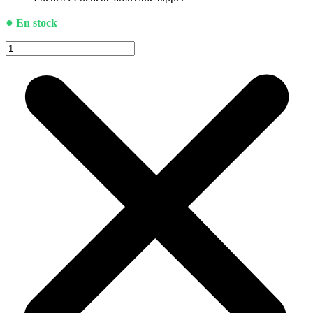
●
En stock