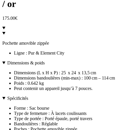
/ or
175.00
€
Pochette amovible zippée
Ligne :
Pur & Element City
Dimensions & poids
Dimensions (L x H x P) :
25
x
24
x
13,5
cm
Dimensions bandoulières (min-max) :
100
cm
–
114
cm
Poids : 0.642 kg
Peut contenir un appareil jusqu’à 7 pouces.
Spécificités
Forme :
Sac bourse
Type de fermeture :
À lacets coulissants
Type de portée :
Porté épaule, porté travers
Bandoulières :
Réglable
Poches :
Pochette amovible zippée