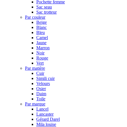
Pochette femme
Sac seau
Sac trotteur
Par couleur
Beige
Blanc
Bleu
Camel
Jaune
Marron
Noir
Rouge
Vert
Par matière
Cuir
Simili cuir
Velours
Osier
Daim
Toile
Par marque
Lancel
Lancaster
Gérard Darel
Mila louise