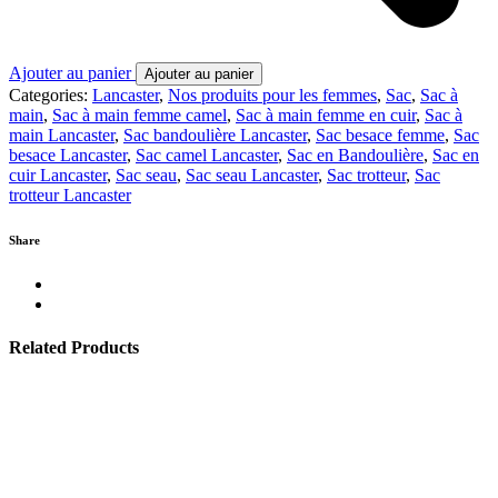
Ajouter au panier
Ajouter au panier
Categories:
Lancaster
,
Nos produits pour les femmes
,
Sac
,
Sac à
main
,
Sac à main femme camel
,
Sac à main femme en cuir
,
Sac à
main Lancaster
,
Sac bandoulière Lancaster
,
Sac besace femme
,
Sac
besace Lancaster
,
Sac camel Lancaster
,
Sac en Bandoulière
,
Sac en
cuir Lancaster
,
Sac seau
,
Sac seau Lancaster
,
Sac trotteur
,
Sac
trotteur Lancaster
Share
Related Products