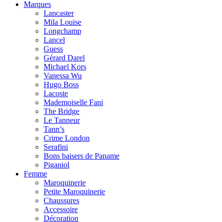
Marques
Lancaster
Mila Louise
Longchamp
Lancel
Guess
Gérard Darel
Michael Kors
Vanessa Wu
Hugo Boss
Lacoste
Mademoiselle Fani
The Bridge
Le Tanneur
Tann’s
Crime London
Serafini
Bons baisers de Paname
Piganiol
Femme
Maroquinerie
Petite Maroquinerie
Chaussures
Accessoire
Décoration