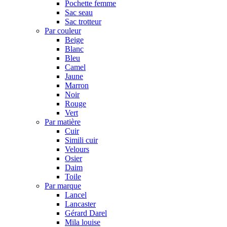
Pochette femme
Sac seau
Sac trotteur
Par couleur
Beige
Blanc
Bleu
Camel
Jaune
Marron
Noir
Rouge
Vert
Par matière
Cuir
Simili cuir
Velours
Osier
Daim
Toile
Par marque
Lancel
Lancaster
Gérard Darel
Mila louise