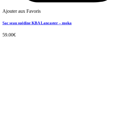
Ajouter aux Favoris
Sac seau suédine KBA Lancaster – moka
59.00
€