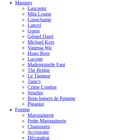
Marques
Lancaster
Mila Louise
Longchamp
Lancel
Guess
Gérard Darel
Michael Kors
Vanessa Wu
Hugo Boss
Lacoste
Mademoiselle Fani
The Bridge
Le Tanneur
Tann’s
Crime London
Serafini
Bons baisers de Paname
Piganiol
Femme
Maroquinerie
Petite Maroquinerie
Chaussures
Accessoire
Décoration