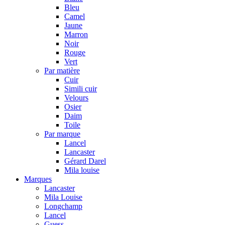
Bleu
Camel
Jaune
Marron
Noir
Rouge
Vert
Par matière
Cuir
Simili cuir
Velours
Osier
Daim
Toile
Par marque
Lancel
Lancaster
Gérard Darel
Mila louise
Marques
Lancaster
Mila Louise
Longchamp
Lancel
Guess