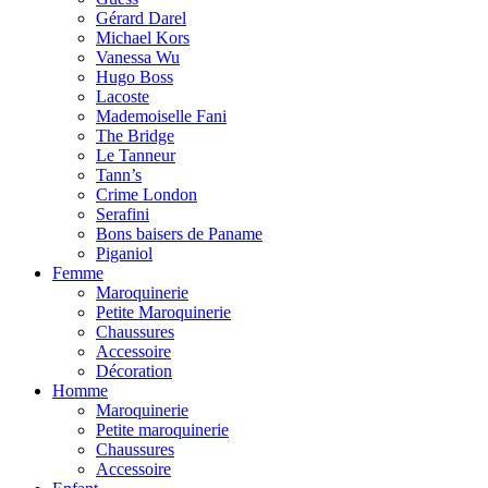
Gérard Darel
Michael Kors
Vanessa Wu
Hugo Boss
Lacoste
Mademoiselle Fani
The Bridge
Le Tanneur
Tann’s
Crime London
Serafini
Bons baisers de Paname
Piganiol
Femme
Maroquinerie
Petite Maroquinerie
Chaussures
Accessoire
Décoration
Homme
Maroquinerie
Petite maroquinerie
Chaussures
Accessoire