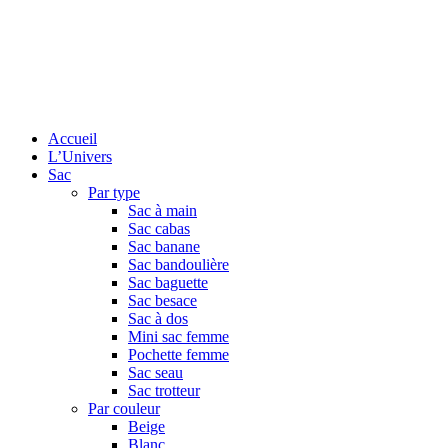
Accueil
L’Univers
Sac
Par type
Sac à main
Sac cabas
Sac banane
Sac bandoulière
Sac baguette
Sac besace
Sac à dos
Mini sac femme
Pochette femme
Sac seau
Sac trotteur
Par couleur
Beige
Blanc