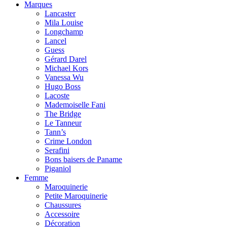
Marques
Lancaster
Mila Louise
Longchamp
Lancel
Guess
Gérard Darel
Michael Kors
Vanessa Wu
Hugo Boss
Lacoste
Mademoiselle Fani
The Bridge
Le Tanneur
Tann’s
Crime London
Serafini
Bons baisers de Paname
Piganiol
Femme
Maroquinerie
Petite Maroquinerie
Chaussures
Accessoire
Décoration