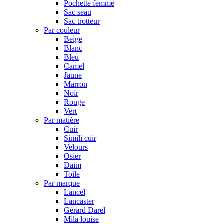
Pochette femme
Sac seau
Sac trotteur
Par couleur
Beige
Blanc
Bleu
Camel
Jaune
Marron
Noir
Rouge
Vert
Par matière
Cuir
Simili cuir
Velours
Osier
Daim
Toile
Par marque
Lancel
Lancaster
Gérard Darel
Mila louise