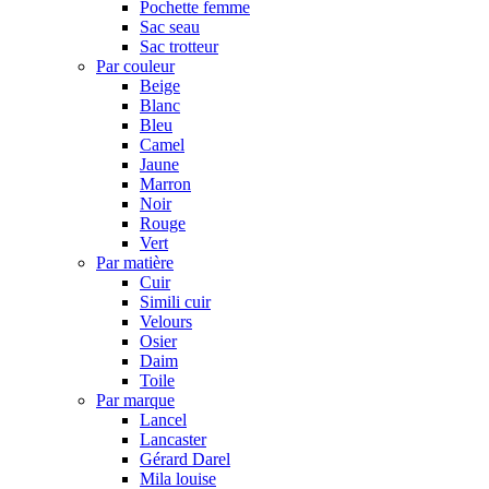
Pochette femme
Sac seau
Sac trotteur
Par couleur
Beige
Blanc
Bleu
Camel
Jaune
Marron
Noir
Rouge
Vert
Par matière
Cuir
Simili cuir
Velours
Osier
Daim
Toile
Par marque
Lancel
Lancaster
Gérard Darel
Mila louise