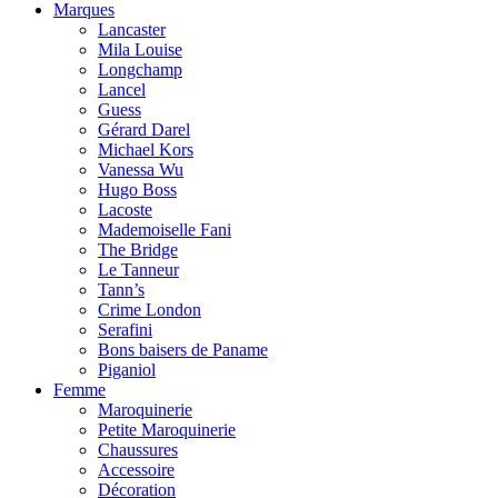
Marques
Lancaster
Mila Louise
Longchamp
Lancel
Guess
Gérard Darel
Michael Kors
Vanessa Wu
Hugo Boss
Lacoste
Mademoiselle Fani
The Bridge
Le Tanneur
Tann’s
Crime London
Serafini
Bons baisers de Paname
Piganiol
Femme
Maroquinerie
Petite Maroquinerie
Chaussures
Accessoire
Décoration