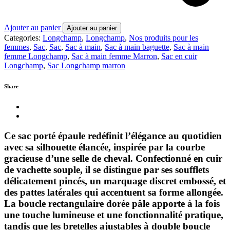
Ajouter au panier
Ajouter au panier
Categories:
Longchamp
,
Longchamp
,
Nos produits pour les
femmes
,
Sac
,
Sac
,
Sac à main
,
Sac à main baguette
,
Sac à main
femme Longchamp
,
Sac à main femme Marron
,
Sac en cuir
Longchamp
,
Sac Longchamp marron
Share
Ce sac porté épaule redéfinit l’élégance au quotidien
avec sa silhouette élancée, inspirée par la courbe
gracieuse d’une selle de cheval. Confectionné en cuir
de vachette souple, il se distingue par ses soufflets
délicatement pincés, un marquage discret embossé, et
des pattes latérales qui accentuent sa forme allongée.
La boucle rectangulaire dorée pâle apporte à la fois
une touche lumineuse et une fonctionnalité pratique,
tandis que les bretelles ajustables à double boucle