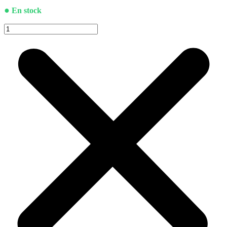
●
En stock