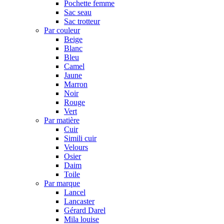
Pochette femme
Sac seau
Sac trotteur
Par couleur
Beige
Blanc
Bleu
Camel
Jaune
Marron
Noir
Rouge
Vert
Par matière
Cuir
Simili cuir
Velours
Osier
Daim
Toile
Par marque
Lancel
Lancaster
Gérard Darel
Mila louise