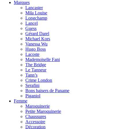
Marques
Lancaster
Mila Louise
Longchamp
Lancel
Guess
Gérard Darel
Michael Kors
Vanessa Wu
Hugo Boss
Lacoste
Mademoiselle Fani
The Bridge
Le Tanneur
Tann’s
Crime London
Serafini
Bons baisers de Paname
Piganiol
Femme
Maroquinerie
Petite Maroquinerie
Chaussures
Accessoire
Décoration