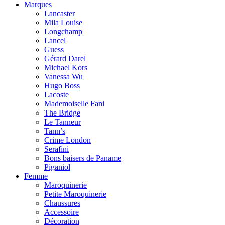
Marques
Lancaster
Mila Louise
Longchamp
Lancel
Guess
Gérard Darel
Michael Kors
Vanessa Wu
Hugo Boss
Lacoste
Mademoiselle Fani
The Bridge
Le Tanneur
Tann’s
Crime London
Serafini
Bons baisers de Paname
Piganiol
Femme
Maroquinerie
Petite Maroquinerie
Chaussures
Accessoire
Décoration