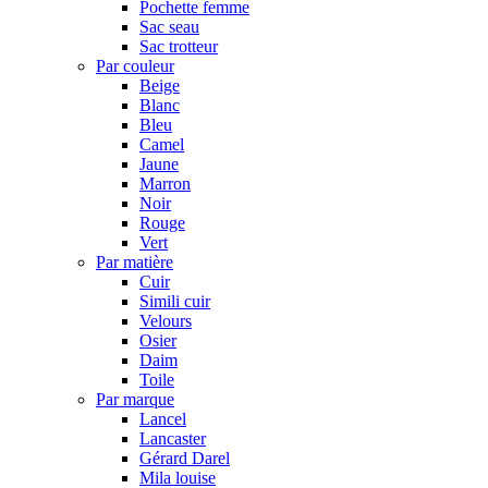
Pochette femme
Sac seau
Sac trotteur
Par couleur
Beige
Blanc
Bleu
Camel
Jaune
Marron
Noir
Rouge
Vert
Par matière
Cuir
Simili cuir
Velours
Osier
Daim
Toile
Par marque
Lancel
Lancaster
Gérard Darel
Mila louise