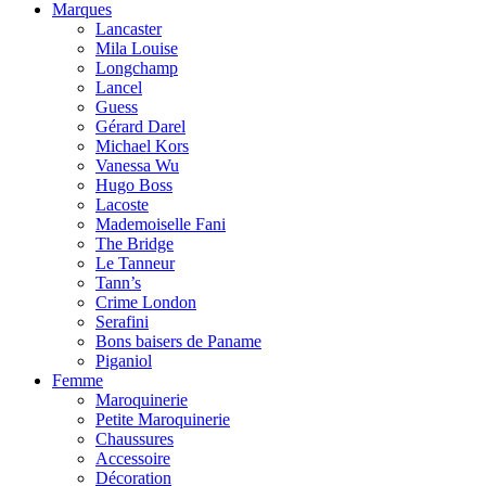
Marques
Lancaster
Mila Louise
Longchamp
Lancel
Guess
Gérard Darel
Michael Kors
Vanessa Wu
Hugo Boss
Lacoste
Mademoiselle Fani
The Bridge
Le Tanneur
Tann’s
Crime London
Serafini
Bons baisers de Paname
Piganiol
Femme
Maroquinerie
Petite Maroquinerie
Chaussures
Accessoire
Décoration