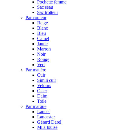
Pochette femme
Sac seau
Sac trotteur
Par couleur
Beige
Blanc
Bleu
Camel
Jaune
Marron
Noir
Rouge
Vert
Par matière
Cuir
Simili cuir
Velours
Osier
Daim
Toile
Par marque
Lancel
Lancaster
Gérard Darel
Mila louise