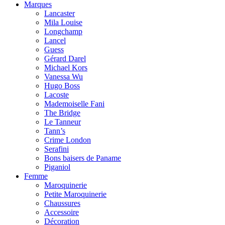
Marques
Lancaster
Mila Louise
Longchamp
Lancel
Guess
Gérard Darel
Michael Kors
Vanessa Wu
Hugo Boss
Lacoste
Mademoiselle Fani
The Bridge
Le Tanneur
Tann’s
Crime London
Serafini
Bons baisers de Paname
Piganiol
Femme
Maroquinerie
Petite Maroquinerie
Chaussures
Accessoire
Décoration