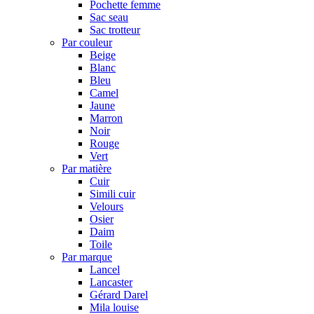
Pochette femme
Sac seau
Sac trotteur
Par couleur
Beige
Blanc
Bleu
Camel
Jaune
Marron
Noir
Rouge
Vert
Par matière
Cuir
Simili cuir
Velours
Osier
Daim
Toile
Par marque
Lancel
Lancaster
Gérard Darel
Mila louise