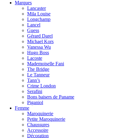
Marques
Lancaster
Mila Louise
Longchamp
Lancel
Guess
Gérard Darel
Michael Kors
Vanessa Wu
Hugo Boss
Lacoste
Mademoiselle Fani
The Bridge
Le Tanneur
Tann’s
Crime London
Serafini
Bons baisers de Paname
Piganiol
Femme
Maroquinerie
Petite Maroquinerie
Chaussures
Accessoire
Décoration