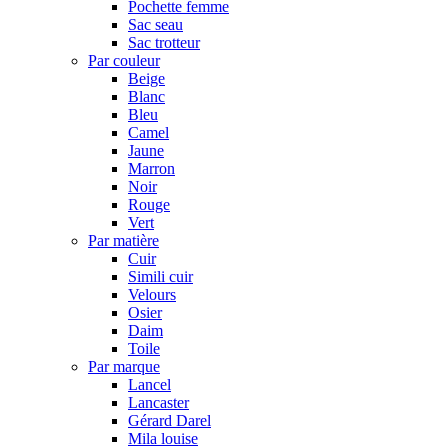
Pochette femme
Sac seau
Sac trotteur
Par couleur
Beige
Blanc
Bleu
Camel
Jaune
Marron
Noir
Rouge
Vert
Par matière
Cuir
Simili cuir
Velours
Osier
Daim
Toile
Par marque
Lancel
Lancaster
Gérard Darel
Mila louise