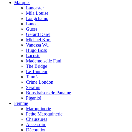
Marques
Lancaster
Mila Louise
Longchamp
Lancel
Guess
Gérard Darel
Michael Kors
Vanessa Wu
Hugo Boss
Lacoste
Mademoiselle Fani
The Bridge
Le Tanneur
Tann’s
Crime London
Serafini
Bons baisers de Paname
Piganiol
Femme
Maroquinerie
Petite Maroquinerie
Chaussures
Accessoire
Décoration