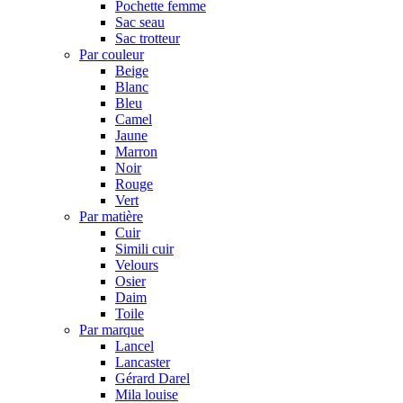
Pochette femme
Sac seau
Sac trotteur
Par couleur
Beige
Blanc
Bleu
Camel
Jaune
Marron
Noir
Rouge
Vert
Par matière
Cuir
Simili cuir
Velours
Osier
Daim
Toile
Par marque
Lancel
Lancaster
Gérard Darel
Mila louise