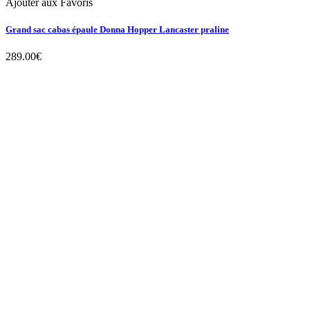
Ajouter aux Favoris
Grand sac cabas épaule Donna Hopper Lancaster praline
289.00
€