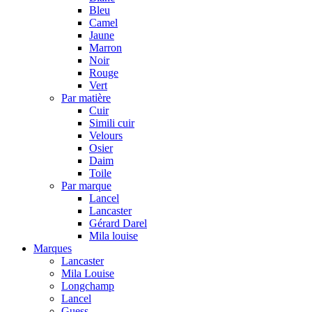
Bleu
Camel
Jaune
Marron
Noir
Rouge
Vert
Par matière
Cuir
Simili cuir
Velours
Osier
Daim
Toile
Par marque
Lancel
Lancaster
Gérard Darel
Mila louise
Marques
Lancaster
Mila Louise
Longchamp
Lancel
Guess