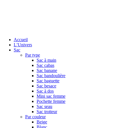
Accueil
L’Univers
Sac
Par type
Sac à main
Sac cabas
Sac banane
Sac bandoulière
Sac baguette
Sac besace
Sac à dos
Mini sac femme
Pochette femme
Sac seau
Sac trotteur
Par couleur
Beige
Blanc