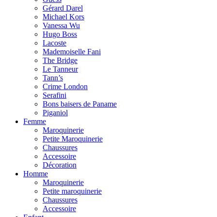
Gérard Darel
Michael Kors
Vanessa Wu
Hugo Boss
Lacoste
Mademoiselle Fani
The Bridge
Le Tanneur
Tann’s
Crime London
Serafini
Bons baisers de Paname
Piganiol
Femme
Maroquinerie
Petite Maroquinerie
Chaussures
Accessoire
Décoration
Homme
Maroquinerie
Petite maroquinerie
Chaussures
Accessoire