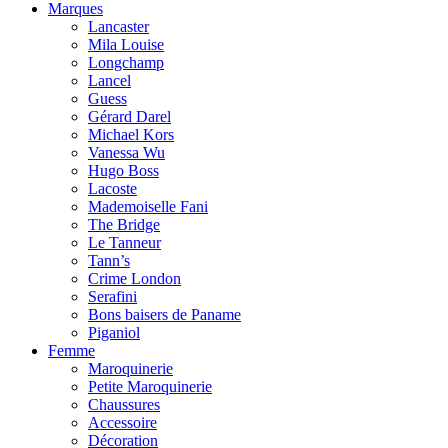
Marques
Lancaster
Mila Louise
Longchamp
Lancel
Guess
Gérard Darel
Michael Kors
Vanessa Wu
Hugo Boss
Lacoste
Mademoiselle Fani
The Bridge
Le Tanneur
Tann’s
Crime London
Serafini
Bons baisers de Paname
Piganiol
Femme
Maroquinerie
Petite Maroquinerie
Chaussures
Accessoire
Décoration