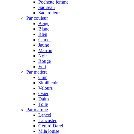
Pochette femme
Sac seau
Sac trotteur
Par couleur
Beige
Blanc
Bleu
Camel
Jaune
Marron
Noir
Rouge
Vert
Par matière
Cuir
Simili cuir
Velours
Osier
Daim
Toile
Par marque
Lancel
Lancaster
Gérard Darel
Mila louise