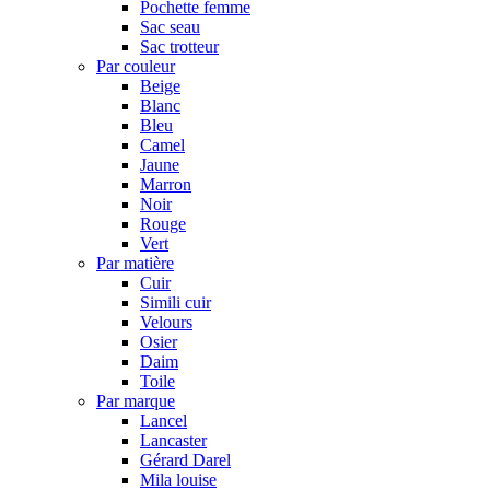
Pochette femme
Sac seau
Sac trotteur
Par couleur
Beige
Blanc
Bleu
Camel
Jaune
Marron
Noir
Rouge
Vert
Par matière
Cuir
Simili cuir
Velours
Osier
Daim
Toile
Par marque
Lancel
Lancaster
Gérard Darel
Mila louise