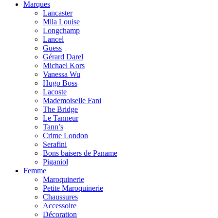
Marques
Lancaster
Mila Louise
Longchamp
Lancel
Guess
Gérard Darel
Michael Kors
Vanessa Wu
Hugo Boss
Lacoste
Mademoiselle Fani
The Bridge
Le Tanneur
Tann’s
Crime London
Serafini
Bons baisers de Paname
Piganiol
Femme
Maroquinerie
Petite Maroquinerie
Chaussures
Accessoire
Décoration