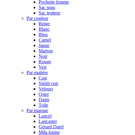
Pochette femme
Sac seau
Sac trotteur
Par couleur
Beige
Blanc
Bleu
Camel
Jaune
Marron
Noir
Rouge
Vert
Par matière
Cuir
Simili cuir
Velours
Osier
Daim
Toile
Par marque
Lancel
Lancaster
Gérard Darel
Mila louise