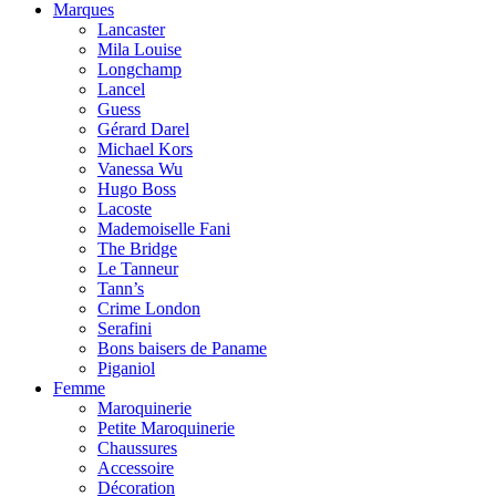
Marques
Lancaster
Mila Louise
Longchamp
Lancel
Guess
Gérard Darel
Michael Kors
Vanessa Wu
Hugo Boss
Lacoste
Mademoiselle Fani
The Bridge
Le Tanneur
Tann’s
Crime London
Serafini
Bons baisers de Paname
Piganiol
Femme
Maroquinerie
Petite Maroquinerie
Chaussures
Accessoire
Décoration