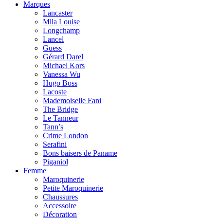
Marques
Lancaster
Mila Louise
Longchamp
Lancel
Guess
Gérard Darel
Michael Kors
Vanessa Wu
Hugo Boss
Lacoste
Mademoiselle Fani
The Bridge
Le Tanneur
Tann’s
Crime London
Serafini
Bons baisers de Paname
Piganiol
Femme
Maroquinerie
Petite Maroquinerie
Chaussures
Accessoire
Décoration