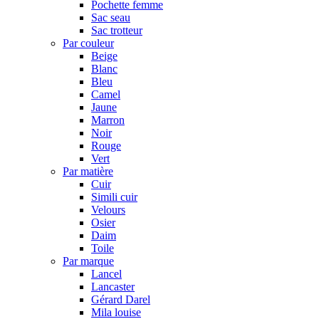
Pochette femme
Sac seau
Sac trotteur
Par couleur
Beige
Blanc
Bleu
Camel
Jaune
Marron
Noir
Rouge
Vert
Par matière
Cuir
Simili cuir
Velours
Osier
Daim
Toile
Par marque
Lancel
Lancaster
Gérard Darel
Mila louise