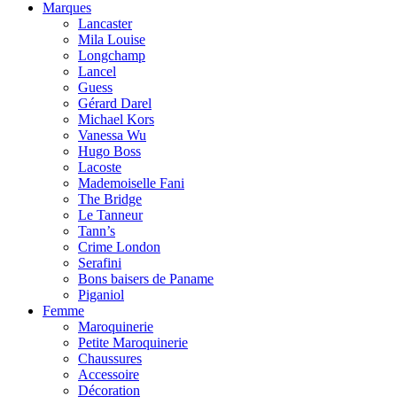
Marques
Lancaster
Mila Louise
Longchamp
Lancel
Guess
Gérard Darel
Michael Kors
Vanessa Wu
Hugo Boss
Lacoste
Mademoiselle Fani
The Bridge
Le Tanneur
Tann’s
Crime London
Serafini
Bons baisers de Paname
Piganiol
Femme
Maroquinerie
Petite Maroquinerie
Chaussures
Accessoire
Décoration