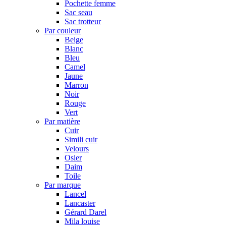
Pochette femme
Sac seau
Sac trotteur
Par couleur
Beige
Blanc
Bleu
Camel
Jaune
Marron
Noir
Rouge
Vert
Par matière
Cuir
Simili cuir
Velours
Osier
Daim
Toile
Par marque
Lancel
Lancaster
Gérard Darel
Mila louise