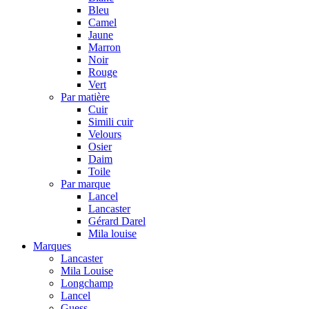
Bleu
Camel
Jaune
Marron
Noir
Rouge
Vert
Par matière
Cuir
Simili cuir
Velours
Osier
Daim
Toile
Par marque
Lancel
Lancaster
Gérard Darel
Mila louise
Marques
Lancaster
Mila Louise
Longchamp
Lancel
Guess