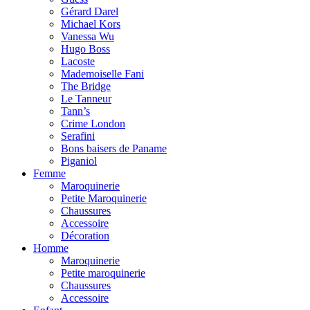
Gérard Darel
Michael Kors
Vanessa Wu
Hugo Boss
Lacoste
Mademoiselle Fani
The Bridge
Le Tanneur
Tann’s
Crime London
Serafini
Bons baisers de Paname
Piganiol
Femme
Maroquinerie
Petite Maroquinerie
Chaussures
Accessoire
Décoration
Homme
Maroquinerie
Petite maroquinerie
Chaussures
Accessoire