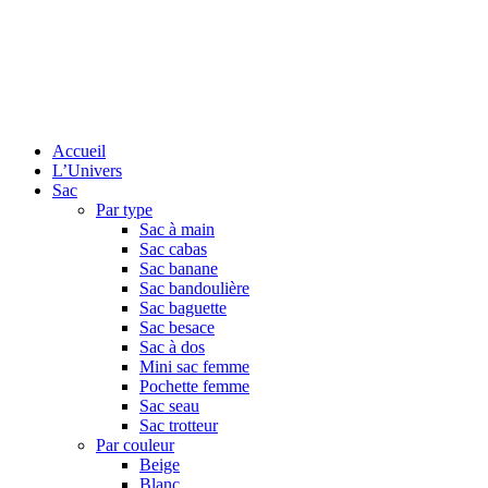
Accueil
L’Univers
Sac
Par type
Sac à main
Sac cabas
Sac banane
Sac bandoulière
Sac baguette
Sac besace
Sac à dos
Mini sac femme
Pochette femme
Sac seau
Sac trotteur
Par couleur
Beige
Blanc