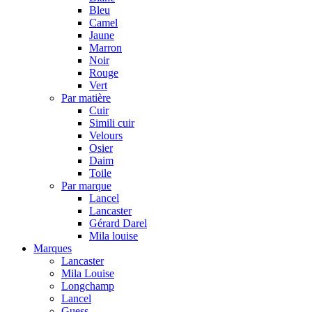
Bleu
Camel
Jaune
Marron
Noir
Rouge
Vert
Par matière
Cuir
Simili cuir
Velours
Osier
Daim
Toile
Par marque
Lancel
Lancaster
Gérard Darel
Mila louise
Marques
Lancaster
Mila Louise
Longchamp
Lancel
Guess