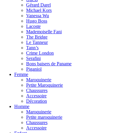
Gérard Darel
Michael Kors
Vanessa Wu
Hugo Boss
Lacoste
Mademoiselle Fani
The Bridge
Le Tanneur
Tann’s
Crime London
Serafini
Bons baisers de Paname
Piganiol
Femme
Maroquinerie
Petite Maroquinerie
Chaussures
Accessoire
Décoration
Homme
Maroquinerie
Petite maroquinerie
Chaussures
Accessoire