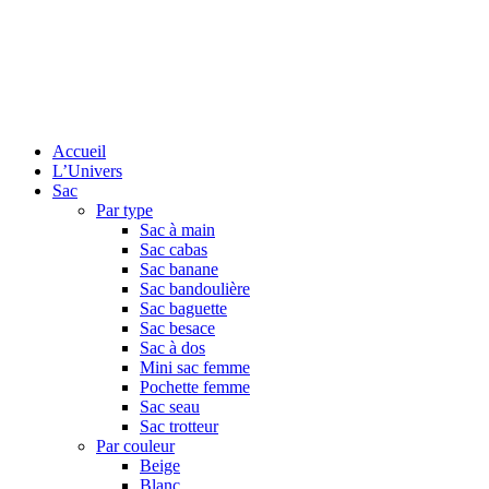
Accueil
L’Univers
Sac
Par type
Sac à main
Sac cabas
Sac banane
Sac bandoulière
Sac baguette
Sac besace
Sac à dos
Mini sac femme
Pochette femme
Sac seau
Sac trotteur
Par couleur
Beige
Blanc