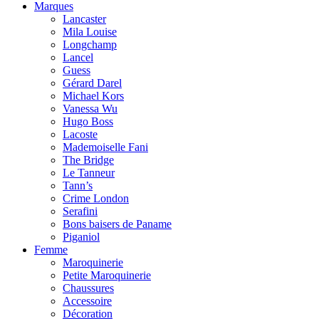
Marques
Lancaster
Mila Louise
Longchamp
Lancel
Guess
Gérard Darel
Michael Kors
Vanessa Wu
Hugo Boss
Lacoste
Mademoiselle Fani
The Bridge
Le Tanneur
Tann’s
Crime London
Serafini
Bons baisers de Paname
Piganiol
Femme
Maroquinerie
Petite Maroquinerie
Chaussures
Accessoire
Décoration