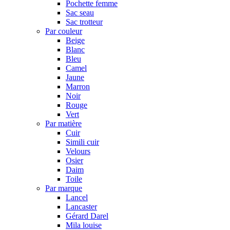
Pochette femme
Sac seau
Sac trotteur
Par couleur
Beige
Blanc
Bleu
Camel
Jaune
Marron
Noir
Rouge
Vert
Par matière
Cuir
Simili cuir
Velours
Osier
Daim
Toile
Par marque
Lancel
Lancaster
Gérard Darel
Mila louise