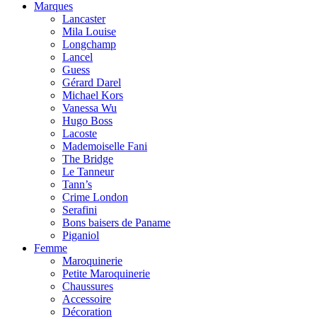
Marques
Lancaster
Mila Louise
Longchamp
Lancel
Guess
Gérard Darel
Michael Kors
Vanessa Wu
Hugo Boss
Lacoste
Mademoiselle Fani
The Bridge
Le Tanneur
Tann’s
Crime London
Serafini
Bons baisers de Paname
Piganiol
Femme
Maroquinerie
Petite Maroquinerie
Chaussures
Accessoire
Décoration