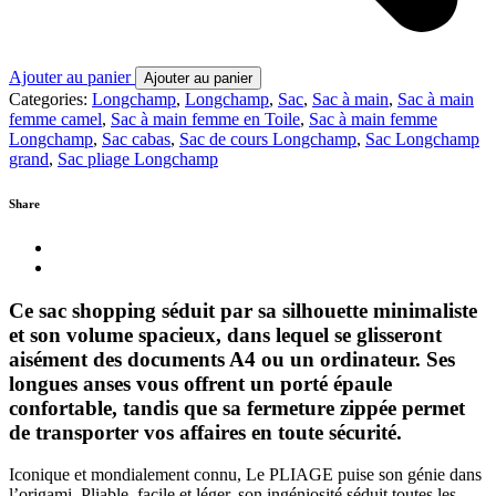
Ajouter au panier
Ajouter au panier
Categories:
Longchamp
,
Longchamp
,
Sac
,
Sac à main
,
Sac à main
femme camel
,
Sac à main femme en Toile
,
Sac à main femme
Longchamp
,
Sac cabas
,
Sac de cours Longchamp
,
Sac Longchamp
grand
,
Sac pliage Longchamp
Share
Ce sac shopping séduit par sa silhouette minimaliste
et son volume spacieux, dans lequel se glisseront
aisément des documents A4 ou un ordinateur. Ses
longues anses vous offrent un porté épaule
confortable, tandis que sa fermeture zippée permet
de transporter vos affaires en toute sécurité.
Iconique et mondialement connu, Le PLIAGE puise son génie dans
l’origami. Pliable, facile et léger, son ingéniosité séduit toutes les