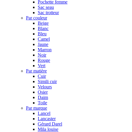
Pochette femme
Sac seau
Sac trotteur
Par couleur
Beige
Blanc
Bleu
Camel
Jaune
Marron
Noir
Rouge
Vert
Par matière
Cuir
Simili cuir
Velours
Osier
Daim
Toile
Par marque
Lancel
Lancaster
Gérard Darel
Mila louise