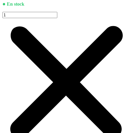
●
En stock