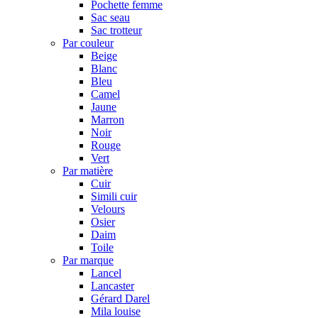
Pochette femme
Sac seau
Sac trotteur
Par couleur
Beige
Blanc
Bleu
Camel
Jaune
Marron
Noir
Rouge
Vert
Par matière
Cuir
Simili cuir
Velours
Osier
Daim
Toile
Par marque
Lancel
Lancaster
Gérard Darel
Mila louise