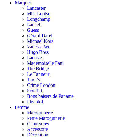
Marques
Lancaster
Mila Louise
Longchamp
Lancel
Guess
Gérard Darel
Michael Kors
Vanessa Wu
Hugo Boss
Lacoste
Mademoiselle Fani
The Bridge
Le Tanneur
Tann’s
Crime London
Serafini
Bons baisers de Paname
Piganiol
Femme
Maroquinerie
Petite Maroquinerie
Chaussures
Accessoire
Décoration