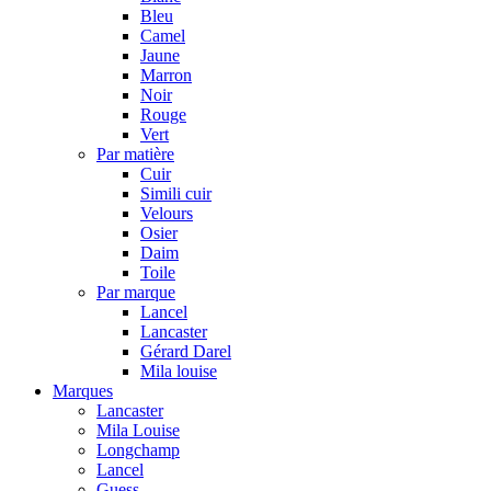
Bleu
Camel
Jaune
Marron
Noir
Rouge
Vert
Par matière
Cuir
Simili cuir
Velours
Osier
Daim
Toile
Par marque
Lancel
Lancaster
Gérard Darel
Mila louise
Marques
Lancaster
Mila Louise
Longchamp
Lancel
Guess