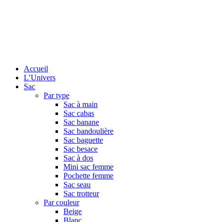
Accueil
L’Univers
Sac
Par type
Sac à main
Sac cabas
Sac banane
Sac bandoulière
Sac baguette
Sac besace
Sac à dos
Mini sac femme
Pochette femme
Sac seau
Sac trotteur
Par couleur
Beige
Blanc