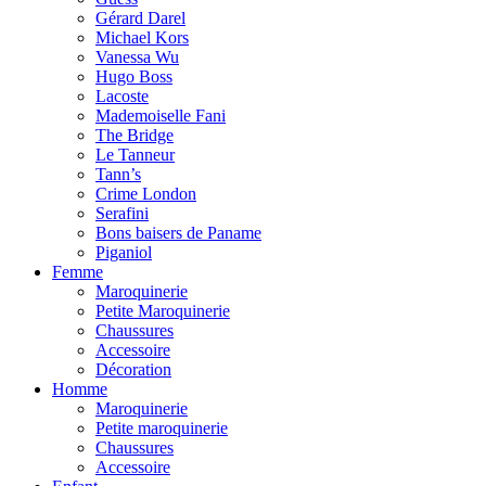
Gérard Darel
Michael Kors
Vanessa Wu
Hugo Boss
Lacoste
Mademoiselle Fani
The Bridge
Le Tanneur
Tann’s
Crime London
Serafini
Bons baisers de Paname
Piganiol
Femme
Maroquinerie
Petite Maroquinerie
Chaussures
Accessoire
Décoration
Homme
Maroquinerie
Petite maroquinerie
Chaussures
Accessoire