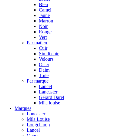
Bleu
Camel
Jaune
Marron
Noir
Rouge
Vert
Par matière
Cuir
Simili cuir
Velours
Osier
Daim
Toile
Par marque
Lancel
Lancaster
Gérard Darel
Mila louise
Marques
Lancaster
Mila Louise
Longchamp
Lancel
Guess