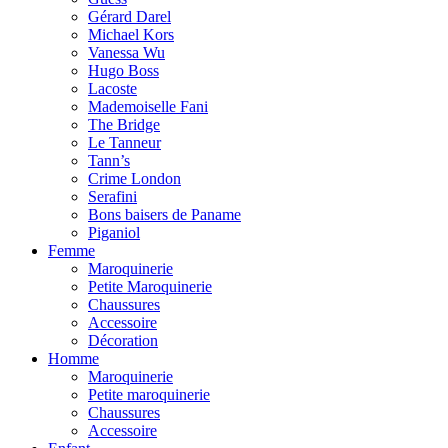
Gérard Darel
Michael Kors
Vanessa Wu
Hugo Boss
Lacoste
Mademoiselle Fani
The Bridge
Le Tanneur
Tann’s
Crime London
Serafini
Bons baisers de Paname
Piganiol
Femme
Maroquinerie
Petite Maroquinerie
Chaussures
Accessoire
Décoration
Homme
Maroquinerie
Petite maroquinerie
Chaussures
Accessoire