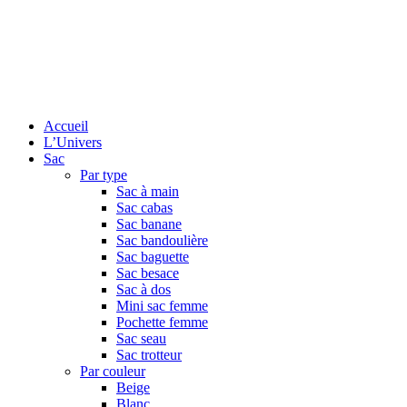
Accueil
L’Univers
Sac
Par type
Sac à main
Sac cabas
Sac banane
Sac bandoulière
Sac baguette
Sac besace
Sac à dos
Mini sac femme
Pochette femme
Sac seau
Sac trotteur
Par couleur
Beige
Blanc