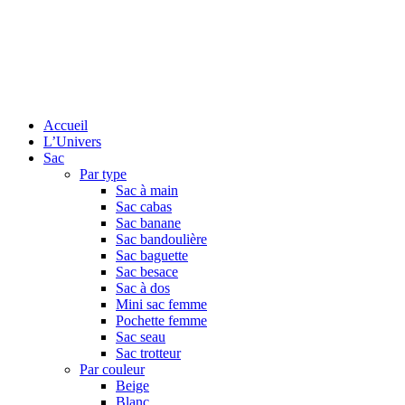
Accueil
L’Univers
Sac
Par type
Sac à main
Sac cabas
Sac banane
Sac bandoulière
Sac baguette
Sac besace
Sac à dos
Mini sac femme
Pochette femme
Sac seau
Sac trotteur
Par couleur
Beige
Blanc