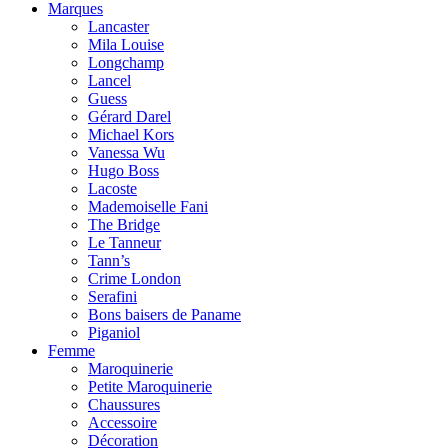
Marques
Lancaster
Mila Louise
Longchamp
Lancel
Guess
Gérard Darel
Michael Kors
Vanessa Wu
Hugo Boss
Lacoste
Mademoiselle Fani
The Bridge
Le Tanneur
Tann’s
Crime London
Serafini
Bons baisers de Paname
Piganiol
Femme
Maroquinerie
Petite Maroquinerie
Chaussures
Accessoire
Décoration