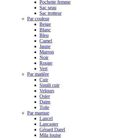
Pochette femme
Sac seau
Sac trotteur
Par couleur
Beige
Blanc
Bleu
Camel
Jaune
Marron
Noir
Rouge
Vert
Par matière
Cuir
Simili cuir
Velours
Osier
Daim
Toile
Par marque
Lancel
Lancaster
Gérard Darel
Mila louise