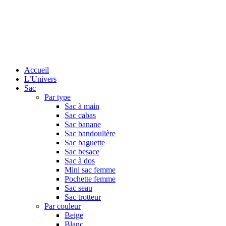
Accueil
L’Univers
Sac
Par type
Sac à main
Sac cabas
Sac banane
Sac bandoulière
Sac baguette
Sac besace
Sac à dos
Mini sac femme
Pochette femme
Sac seau
Sac trotteur
Par couleur
Beige
Blanc