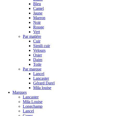
Bleu
Camel
Jaune
Marron
Noir
Rouge
Vert
Par matière
Cuir
Simili cuir
Velours
Osier
Daim
Toile
Par marque
Lancel
Lancaster
Gérard Darel
Mila louise
Marques
Lancaster
Mila Louise
Longchamp
Lancel
Guess