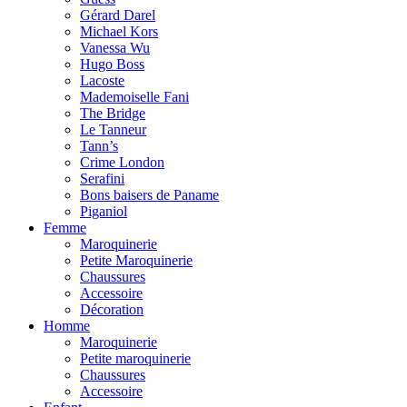
Gérard Darel
Michael Kors
Vanessa Wu
Hugo Boss
Lacoste
Mademoiselle Fani
The Bridge
Le Tanneur
Tann’s
Crime London
Serafini
Bons baisers de Paname
Piganiol
Femme
Maroquinerie
Petite Maroquinerie
Chaussures
Accessoire
Décoration
Homme
Maroquinerie
Petite maroquinerie
Chaussures
Accessoire