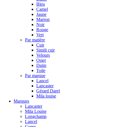
Bleu
Camel
Jaune
Marron
Noir
Rouge
Vert
Par matière
Cuir
Simili cuir
Velours
Osier
Daim
Toile
Par marque
Lancel
Lancaster
Gérard Darel
Mila louise
Marques
Lancaster
Mila Louise
Longchamp
Lancel
Guess