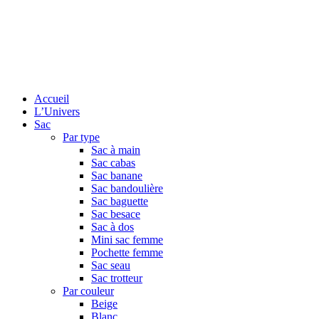
Accueil
L’Univers
Sac
Par type
Sac à main
Sac cabas
Sac banane
Sac bandoulière
Sac baguette
Sac besace
Sac à dos
Mini sac femme
Pochette femme
Sac seau
Sac trotteur
Par couleur
Beige
Blanc