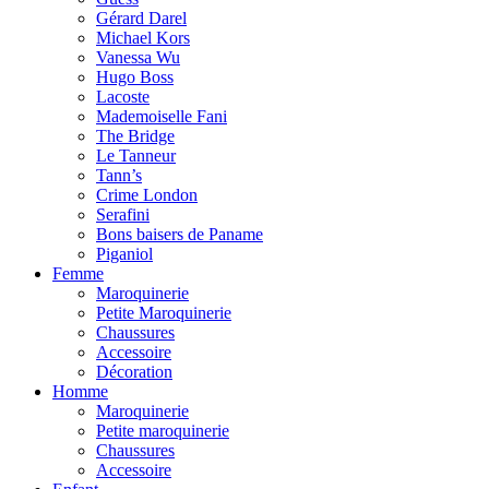
Gérard Darel
Michael Kors
Vanessa Wu
Hugo Boss
Lacoste
Mademoiselle Fani
The Bridge
Le Tanneur
Tann’s
Crime London
Serafini
Bons baisers de Paname
Piganiol
Femme
Maroquinerie
Petite Maroquinerie
Chaussures
Accessoire
Décoration
Homme
Maroquinerie
Petite maroquinerie
Chaussures
Accessoire