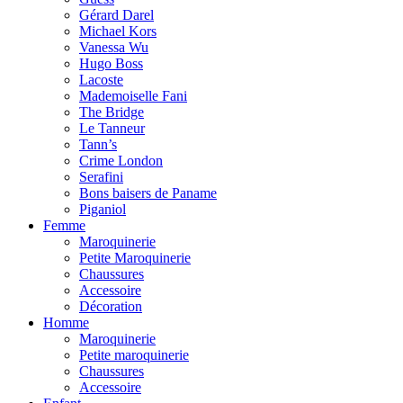
Gérard Darel
Michael Kors
Vanessa Wu
Hugo Boss
Lacoste
Mademoiselle Fani
The Bridge
Le Tanneur
Tann’s
Crime London
Serafini
Bons baisers de Paname
Piganiol
Femme
Maroquinerie
Petite Maroquinerie
Chaussures
Accessoire
Décoration
Homme
Maroquinerie
Petite maroquinerie
Chaussures
Accessoire