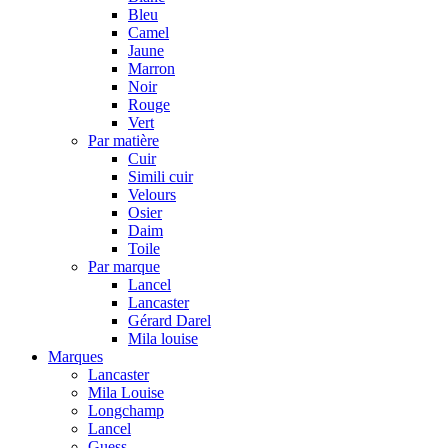
Bleu
Camel
Jaune
Marron
Noir
Rouge
Vert
Par matière
Cuir
Simili cuir
Velours
Osier
Daim
Toile
Par marque
Lancel
Lancaster
Gérard Darel
Mila louise
Marques
Lancaster
Mila Louise
Longchamp
Lancel
Guess