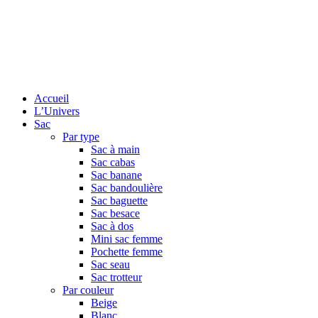
Accueil
L’Univers
Sac
Par type
Sac à main
Sac cabas
Sac banane
Sac bandoulière
Sac baguette
Sac besace
Sac à dos
Mini sac femme
Pochette femme
Sac seau
Sac trotteur
Par couleur
Beige
Blanc