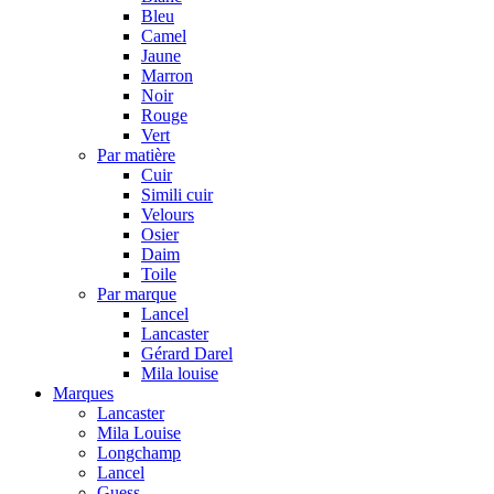
Bleu
Camel
Jaune
Marron
Noir
Rouge
Vert
Par matière
Cuir
Simili cuir
Velours
Osier
Daim
Toile
Par marque
Lancel
Lancaster
Gérard Darel
Mila louise
Marques
Lancaster
Mila Louise
Longchamp
Lancel
Guess