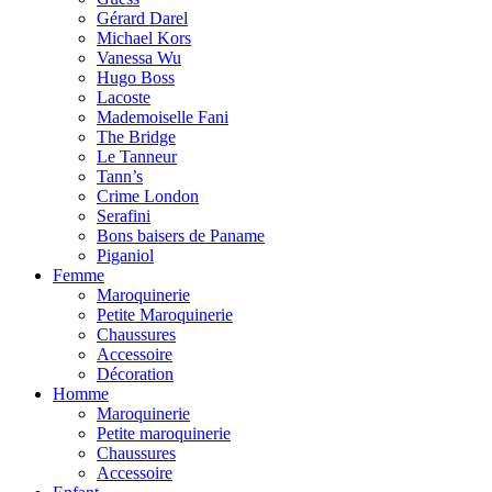
Gérard Darel
Michael Kors
Vanessa Wu
Hugo Boss
Lacoste
Mademoiselle Fani
The Bridge
Le Tanneur
Tann’s
Crime London
Serafini
Bons baisers de Paname
Piganiol
Femme
Maroquinerie
Petite Maroquinerie
Chaussures
Accessoire
Décoration
Homme
Maroquinerie
Petite maroquinerie
Chaussures
Accessoire