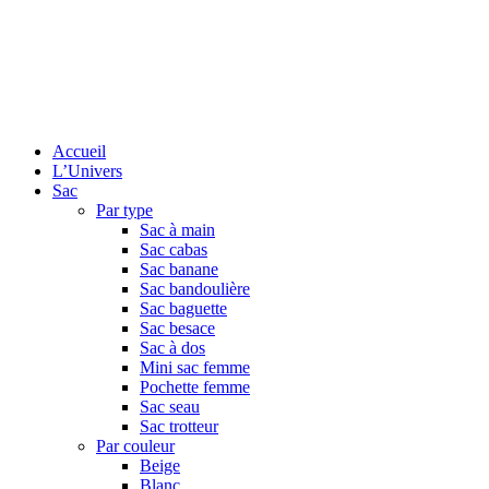
Accueil
L’Univers
Sac
Par type
Sac à main
Sac cabas
Sac banane
Sac bandoulière
Sac baguette
Sac besace
Sac à dos
Mini sac femme
Pochette femme
Sac seau
Sac trotteur
Par couleur
Beige
Blanc