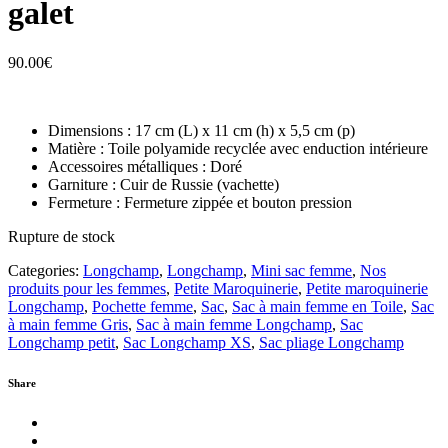
galet
90.00
€
Dimensions : 17 cm (L) x 11 cm (h) x 5,5 cm (p)
Matière : Toile polyamide recyclée avec enduction intérieure
Accessoires métalliques : Doré
Garniture : Cuir de Russie (vachette)
Fermeture : Fermeture zippée et bouton pression
Rupture de stock
Categories:
Longchamp
,
Longchamp
,
Mini sac femme
,
Nos
produits pour les femmes
,
Petite Maroquinerie
,
Petite maroquinerie
Longchamp
,
Pochette femme
,
Sac
,
Sac à main femme en Toile
,
Sac
à main femme Gris
,
Sac à main femme Longchamp
,
Sac
Longchamp petit
,
Sac Longchamp XS
,
Sac pliage Longchamp
Share