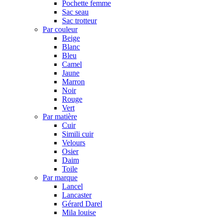
Pochette femme
Sac seau
Sac trotteur
Par couleur
Beige
Blanc
Bleu
Camel
Jaune
Marron
Noir
Rouge
Vert
Par matière
Cuir
Simili cuir
Velours
Osier
Daim
Toile
Par marque
Lancel
Lancaster
Gérard Darel
Mila louise