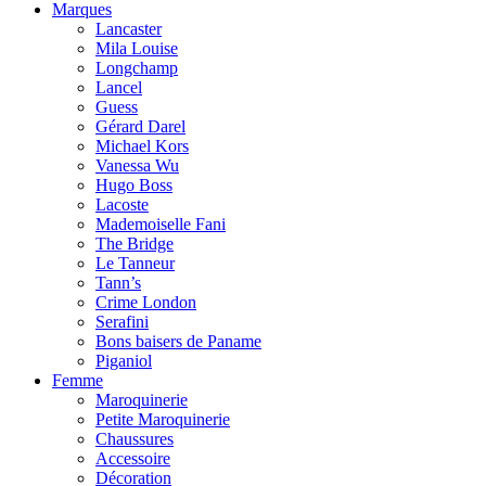
Marques
Lancaster
Mila Louise
Longchamp
Lancel
Guess
Gérard Darel
Michael Kors
Vanessa Wu
Hugo Boss
Lacoste
Mademoiselle Fani
The Bridge
Le Tanneur
Tann’s
Crime London
Serafini
Bons baisers de Paname
Piganiol
Femme
Maroquinerie
Petite Maroquinerie
Chaussures
Accessoire
Décoration