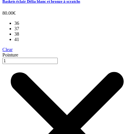
Baskets éclair Délia blanc et bronze à scratchs
80.00
€
36
37
38
41
Clear
Pointure