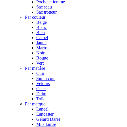
Pochette femme
Sac seau
Sac trotteur
Par couleur
Beige
Blanc
Bleu
Camel
Jaune
Marron
Noir
Rouge
Vert
Par matière
Cuir
Simili cuir
Velours
Osier
Daim
Toile
Par marque
Lancel
Lancaster
Gérard Darel
Mila louise