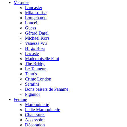
Marques
Lancaster
Mila Louise
Longchamp
Lancel
Guess
Gérard Darel
Michael Kors
Vanessa Wu
Hugo Boss
Lacoste
Mademoiselle Fani
The Bridge
Le Tanneur
Tann’s
Crime London
Serafini
Bons baisers de Paname
Piganiol
Femme
Maroquinerie
Petite Maroquinerie
Chaussures
Accessoire
Décoration