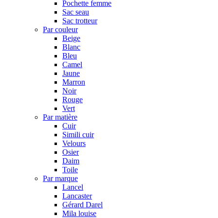
Pochette femme
Sac seau
Sac trotteur
Par couleur
Beige
Blanc
Bleu
Camel
Jaune
Marron
Noir
Rouge
Vert
Par matière
Cuir
Simili cuir
Velours
Osier
Daim
Toile
Par marque
Lancel
Lancaster
Gérard Darel
Mila louise