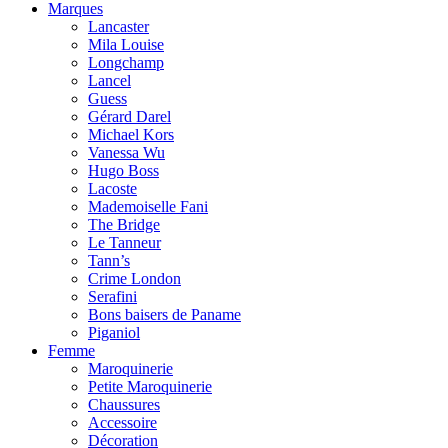
Marques
Lancaster
Mila Louise
Longchamp
Lancel
Guess
Gérard Darel
Michael Kors
Vanessa Wu
Hugo Boss
Lacoste
Mademoiselle Fani
The Bridge
Le Tanneur
Tann’s
Crime London
Serafini
Bons baisers de Paname
Piganiol
Femme
Maroquinerie
Petite Maroquinerie
Chaussures
Accessoire
Décoration