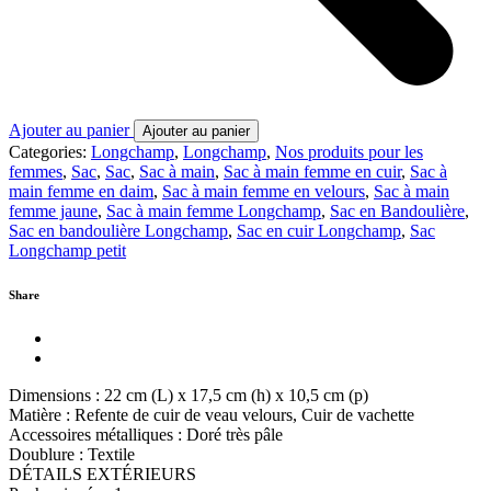
Ajouter au panier
Ajouter au panier
Categories:
Longchamp
,
Longchamp
,
Nos produits pour les
femmes
,
Sac
,
Sac
,
Sac à main
,
Sac à main femme en cuir
,
Sac à
main femme en daim
,
Sac à main femme en velours
,
Sac à main
femme jaune
,
Sac à main femme Longchamp
,
Sac en Bandoulière
,
Sac en bandoulière Longchamp
,
Sac en cuir Longchamp
,
Sac
Longchamp petit
Share
Dimensions : 22 cm (L) x 17,5 cm (h) x 10,5 cm (p)
Matière : Refente de cuir de veau velours, Cuir de vachette
Accessoires métalliques : Doré très pâle
Doublure : Textile
DÉTAILS EXTÉRIEURS