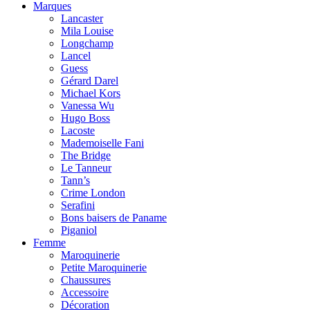
Marques
Lancaster
Mila Louise
Longchamp
Lancel
Guess
Gérard Darel
Michael Kors
Vanessa Wu
Hugo Boss
Lacoste
Mademoiselle Fani
The Bridge
Le Tanneur
Tann’s
Crime London
Serafini
Bons baisers de Paname
Piganiol
Femme
Maroquinerie
Petite Maroquinerie
Chaussures
Accessoire
Décoration