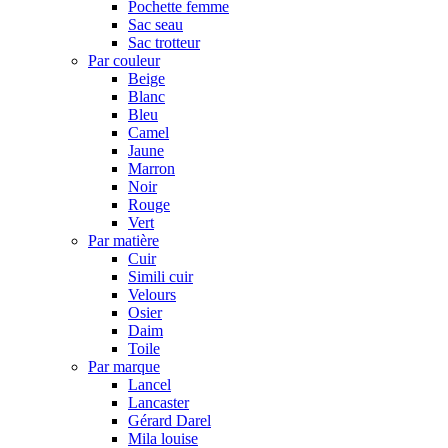
Pochette femme
Sac seau
Sac trotteur
Par couleur
Beige
Blanc
Bleu
Camel
Jaune
Marron
Noir
Rouge
Vert
Par matière
Cuir
Simili cuir
Velours
Osier
Daim
Toile
Par marque
Lancel
Lancaster
Gérard Darel
Mila louise