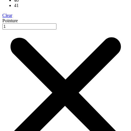
40
41
Clear
Pointure